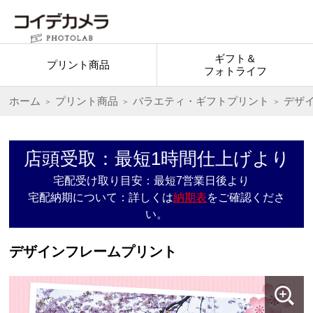
ギフト＆
プリント商品
フォトライフ
ホーム
プリント商品
バラエティ・ギフトプリント
デザ
店頭受取：最短1時間仕上げより
宅配受け取り目安：最短7営業日後より
宅配納期について：詳しくは
納期表
をご確認くださ
い。
デザインフレームプリント